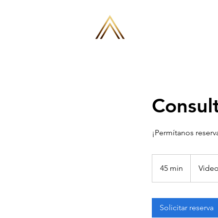
Consul
¡Permítanos reserv
45 min
4
Video
5
m
Solicitar reserva
i